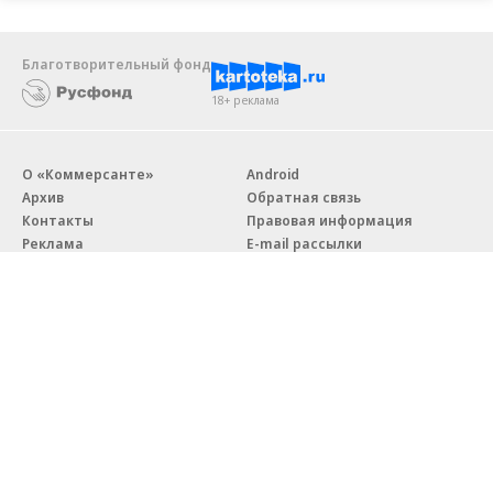
Благотворительный фонд
18+ реклама
О «Коммерсанте»
Android
Архив
Обратная связь
Контакты
Правовая информация
Реклама
E-mail рассылки
Вакансии
18+
© АО «Коммерсантъ». 127006, Москва, Оружейный переулок д. 41,
тел. +7 (495) 797-69-70.
Сетевое издание «Коммерсантъ» (доменное имя сайта:
kommersant.ru) зарегистрировано Федеральной службой
по надзору в сфере связи, информационных технологий и массовых