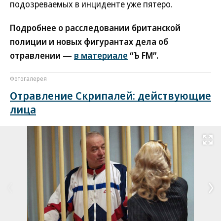
подозреваемых в инциденте уже пятеро.
Подробнее о расследовании британской
полиции и новых фигурантах дела об
отравлении —
в материале
“Ъ FM”.
Фотогалерея
Отравление Скрипалей: действующие
лица
Развернуть на