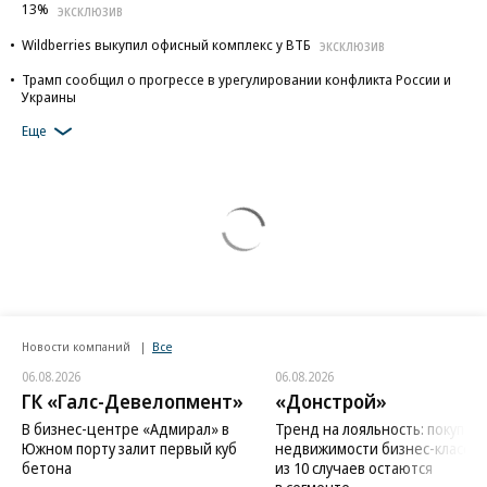
13%
ЭКСКЛЮЗИВ
Wildberries выкупил офисный комплекс у ВТБ
ЭКСКЛЮЗИВ
Трамп сообщил о прогрессе в урегулировании конфликта России и
Украины
Еще
Новости компаний
Все
06.08.2026
06.08.2026
ГК «Галс-Девелопмент»
«Донстрой»
В бизнес-центре «Адмирал» в
Тренд на лояльность: покупат
Южном порту залит первый куб
недвижимости бизнес-класса в
бетона
из 10 случаев остаются