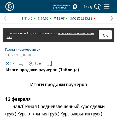
Коммерсантъ
Вход
$ 81,40
€ 94,05
¥ 12,08
IMOEX 2285,88
Предыдущая
С
страница
с
Оставаясь на сайте, вы соглашаетесь с
правилами использования
ОК
куки
Газета «Коммерсантъ»
13.02.1993, 00:00
1K
1 мин.
Итоги продажи ваучеров (Таблица)
Итоги продажи ваучеров
12 февраля
нал/безнал Средневзвешенный курс сделки
(руб.) Курс открытия (руб.) Курс закрытия (руб.)