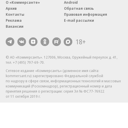
О «Коммерсанте»
Android
Архив
Обратная связь
Контакты
Правовая информация
Реклама
E-mail рассылки
Вакансии
18+
© АО «Коммерсантъ». 127006, Москва, Оружейный переулок д. 41,
тел. +7 (495) 797-69-70.
Сетевое издание «Коммерсантъ» (доменное имя сайта:
kommersant.ru) зарегистрировано Федеральной службой
по надзору в сфере связи, информационных технологий и массовых
коммуникаций (Роскомнадзор), регистрационный номер и дата
принятия решения о регистрации: серия
Эл № ФС77-76922
от 11 октября 2019 г.
Партнерские проекты/материалы, новости компаний, материалы
с пометкой «Промо» и «Официальное сообщение» опубликованы
на коммерческой основе.
На kommersant.ru применяются рекомендательные технологии.