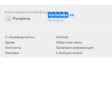
Благотворительный фонд
18+ реклама
О «Коммерсанте»
Android
Архив
Обратная связь
Контакты
Правовая информация
Реклама
E-mail рассылки
Вакансии
18+
© АО «Коммерсантъ». 127006, Москва, Оружейный переулок д. 41,
тел. +7 (495) 797-69-70.
Сетевое издание «Коммерсантъ» (доменное имя сайта:
kommersant.ru) зарегистрировано Федеральной службой
по надзору в сфере связи, информационных технологий и массовых
коммуникаций (Роскомнадзор), регистрационный номер и дата