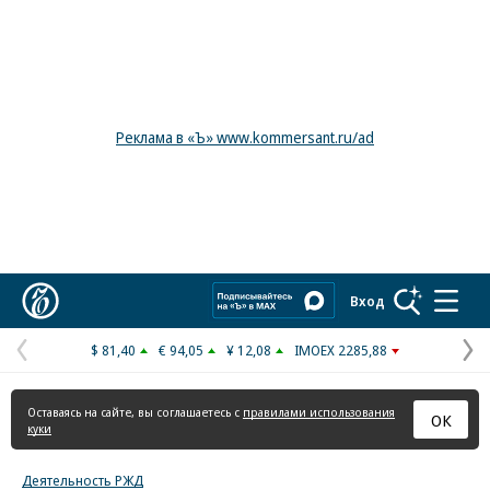
Реклама в «Ъ» www.kommersant.ru/ad
Коммерсантъ
Вход
$ 81,40
€ 94,05
¥ 12,08
IMOEX 2285,88
Предыдущая
С
страница
с
Оставаясь на сайте, вы соглашаетесь с
правилами использования
ОК
куки
Деятельность РЖД