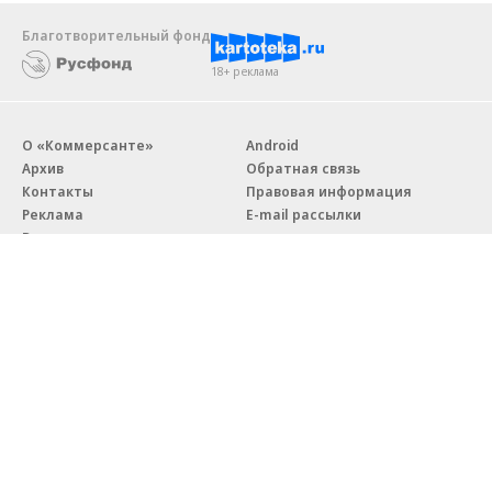
Благотворительный фонд
18+ реклама
О «Коммерсанте»
Android
Архив
Обратная связь
Контакты
Правовая информация
Реклама
E-mail рассылки
Вакансии
18+
© АО «Коммерсантъ». 127006, Москва, Оружейный переулок д. 41,
тел. +7 (495) 797-69-70.
Сетевое издание «Коммерсантъ» (доменное имя сайта:
kommersant.ru) зарегистрировано Федеральной службой
по надзору в сфере связи, информационных технологий и массовых
коммуникаций (Роскомнадзор), регистрационный номер и дата
принятия решения о регистрации: серия
Эл № ФС77-76922