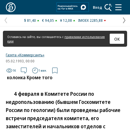
Коммерсантъ
Вход
$ 81,40
€ 94,05
¥ 12,08
IMOEX 2285,88
Предыдущая
С
страница
с
Оставаясь на сайте, вы соглашаетесь с
правилами использования
ОК
куки
Газета «Коммерсантъ»
05.02.1993, 00:00
1K
1 мин.
колонка Кроме того
4 февраля в Комитете России по
недропользованию (бывшем Госкомитете
России по геологии) были проведены рабочие
встречи председателя комитета, его
заместителей и начальников отделов с