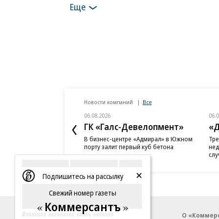
Еще
Новости компаний
Все
06.08.2026
06.
ГК «Галс-Девелопмент»
«Д
В бизнес-центре «Адмирал» в Южном
Тре
порту залит первый куб бетона
нед
слу
Подпишитесь на рассылку
Свежий номер газеты
Коммерсантъ
Благотворительный фонд
О «Коммер