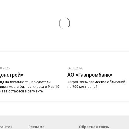
08.2026
06.08.2026
онстрой»
АО «Газпромбанк»
нд на лояльность: покупатели
«АгроНэкст» разместил облигаций
вижимости бизнес-класса в 9 из 10
на 700 млн юаней
чаев остаются в сегменте
санте»
Реклама
Обратная связь