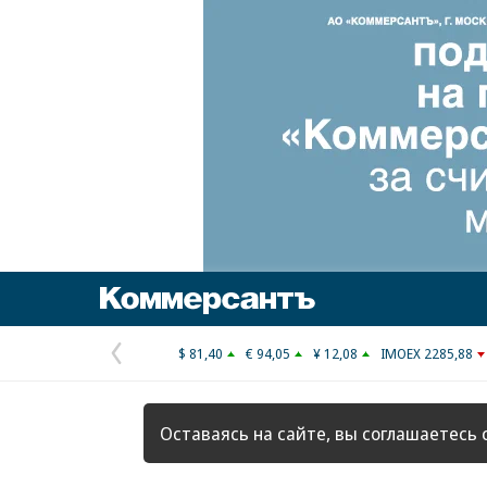
Коммерсантъ
$ 81,40
€ 94,05
¥ 12,08
IMOEX 2285,88
Предыдущая
страница
Оставаясь на сайте, вы соглашаетесь 