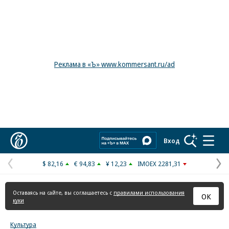
Реклама в «Ъ» www.kommersant.ru/ad
Коммерсантъ
Вход
$ 82,16
€ 94,83
¥ 12,23
IMOEX 2281,31
Предыдущая
С
страница
с
Оставаясь на сайте, вы соглашаетесь с
правилами использования
ОК
куки
Культура