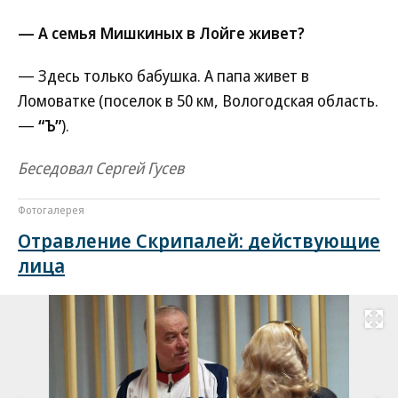
— А семья Мишкиных в Лойге живет?
— Здесь только бабушка. А папа живет в
Ломоватке (поселок в 50 км, Вологодская область.
—
“Ъ”
).
Беседовал Сергей Гусев
Фотогалерея
Отравление Скрипалей: действующие
лица
Развернуть на