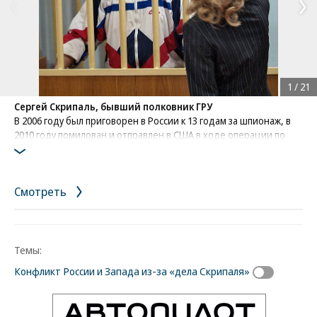
1
/
21
Сергей Скрипаль, бывший полковник ГРУ
В 2006 году был приговорен в России к 13 годам за шпионаж, в
2010 году помилован и отправлен в США в ходе операции по
обмену агентами разведки. В том же году экс-шпион переехал в
Великобританию, где получил политическое убежище. 4 марта
2018 года вместе с дочерью был найден в бессознательном
Смотреть
состоянии на скамейке в Солсбери и госпитализирован. 18 мая
выписан из больницы. Комментариев не давал,
местонахождение его неизвестно
Фото: Коммерсантъ / Юрий Сенаторов
/
купить фото
Темы:
Конфликт России и Запада из-за «дела Скрипаля»