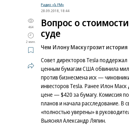
Радио «Ъ FM»
28.09.2018, 18:44
Вопрос о стоимости
464
суде
2 мин.
Чем Илону Маску грозит история
Совет директоров Tesla поддержал 
ценным бумагам США обвинила мил
против бизнесмена иск — чиновники
инвесторов Tesla. Ранее Илон Маск
цене — $420 за бумагу. Комиссия п
планов и начала расследование. В с
«полностью уверены» в руководител
Выяснял Александр Ляпин.