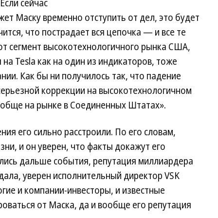
Если сейчас
жет Маску временно отступить от дел, это будет
ится, что пострадает вся цепочка — и все те
от сегмент высокотехнологичного рынка США,
 на Tesla как на один из индикаторов, тоже
нии. Как бы ни получилось так, что падение
 серьезной коррекции на высокотехнологичном
вообще на рынке в Соединенных Штатах».
ения его сильно расстроили. По его словам,
зни, и он уверен, что факты докажут его
ались дальше события, репутация миллиардера
адала, уверен исполнительный директор VSK
гие и компании-инвесторы, и известные
роваться от Маска, да и вообще его репутация