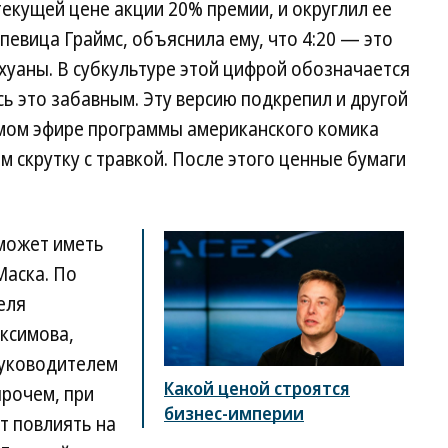
текущей цене акции 20% премии, и округлил ее
 певица Граймс, объяснила ему, что 4:20 — это
хуаны. В субкультуре этой цифрой обозначается
сь это забавным. Эту версию подкрепил и другой
ямом эфире программы американского комика
м скрутку с травкой. После этого ценные бумаги
 может иметь
Маска. По
еля
ксимова,
руководителем
Какой ценой строятся
прочем, при
бизнес-империи
т повлиять на