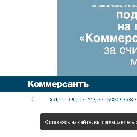
Коммерсантъ
$ 81,40
€ 94,05
¥ 12,08
IMOEX 2285,88
Предыдущая
страница
Оставаясь на сайте, вы соглашаетесь 