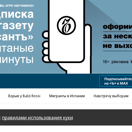
Реклама в «Ъ» www.kommersant.ru/ad
Взрыв у Balzi Rossi
Мигранты в Испании
Навстречу выборам
с
правилами использования куки