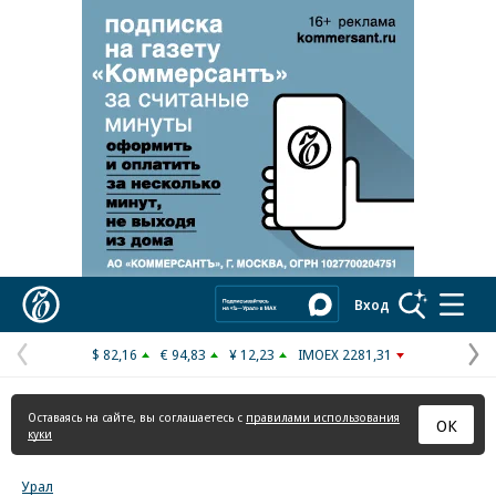
Реклама в «Ъ» www.kommersant.ru/ad
Коммерсантъ
Вход
$ 82,16
€ 94,83
¥ 12,23
IMOEX 2281,31
Предыдущая
С
страница
с
Оставаясь на сайте, вы соглашаетесь с
правилами использования
ОК
куки
Урал