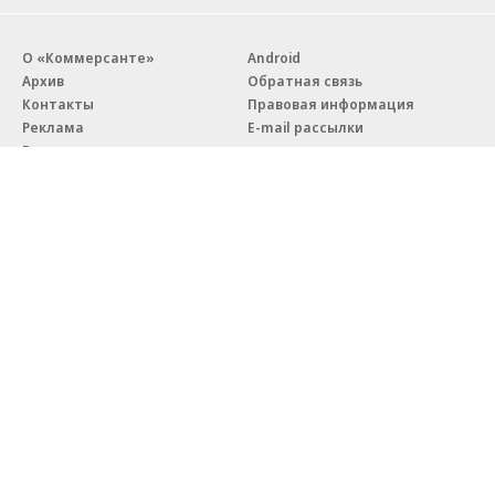
О «Коммерсанте»
Android
Архив
Обратная связь
Контакты
Правовая информация
Реклама
E-mail рассылки
Вакансии
18+
© АО «Коммерсантъ». 127006, Москва, Оружейный переулок д. 41,
тел. +7 (495) 797-69-70.
Сетевое издание «Коммерсантъ» (доменное имя сайта:
kommersant.ru) зарегистрировано Федеральной службой
по надзору в сфере связи, информационных технологий и массовых
коммуникаций (Роскомнадзор), регистрационный номер и дата
принятия решения о регистрации: серия
Эл № ФС77-76922
от 11 октября 2019 г.
Партнерские проекты/материалы, новости компаний, материалы
с пометкой «Промо» и «Официальное сообщение» опубликованы
на коммерческой основе.