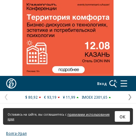
Реклама в «Ъ» www.kommersant.ru/ad
Коммерсантъ
Вход
$ 80,92
€ 93,19
¥ 11,99
IMOEX 2301,65
Предыдущая
С
страница
с
Оставаясь на сайте, вы соглашаетесь с
правилами использования
ОК
куки
Волга-Урал