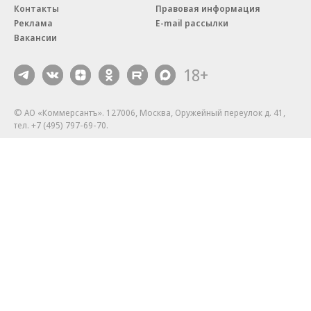
Контакты
Правовая информация
Реклама
E-mail рассылки
Вакансии
18+
© АО «Коммерсантъ». 127006, Москва, Оружейный переулок д. 41,
тел. +7 (495) 797-69-70.
Сетевое издание «Коммерсантъ» (доменное имя сайта:
kommersant.ru) зарегистрировано Федеральной службой
по надзору в сфере связи, информационных технологий и массовых
коммуникаций (Роскомнадзор), регистрационный номер и дата
принятия решения о регистрации: серия
Эл № ФС77-76922
от 11 октября 2019 г.
Партнерские проекты/материалы, новости компаний, материалы
с пометкой «Промо» и «Официальное сообщение» опубликованы
на коммерческой основе.
На kommersant.ru применяются рекомендательные технологии.
Подробнее