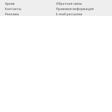
Архив
Обратная связь
Контакты
Правовая информация
Реклама
E-mail рассылки
Вакансии
18+
© АО «Коммерсантъ». 127006, Москва, Оружейный переулок д. 41,
тел. +7 (495) 797-69-70.
Сетевое издание «Коммерсантъ» (доменное имя сайта:
kommersant.ru) зарегистрировано Федеральной службой
по надзору в сфере связи, информационных технологий и массовых
коммуникаций (Роскомнадзор), регистрационный номер и дата
принятия решения о регистрации: серия
Эл № ФС77-76922
от 11 октября 2019 г.
Партнерские проекты/материалы, новости компаний, материалы
с пометкой «Промо» и «Официальное сообщение» опубликованы
на коммерческой основе.
На kommersant.ru применяются рекомендательные технологии.
Подробнее