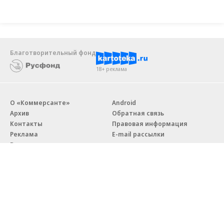
Благотворительный фонд
18+ реклама
О «Коммерсанте»
Android
Архив
Обратная связь
Контакты
Правовая информация
Реклама
E-mail рассылки
Вакансии
18+
© АО «Коммерсантъ». 127006, Москва, Оружейный переулок д. 41,
тел. +7 (495) 797-69-70.
Сетевое издание «Коммерсантъ» (доменное имя сайта: