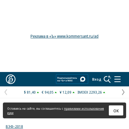
Реклама в «Ъ» www.kommersant.ru/ad
Коммерсантъ
Вход
$ 81,40
€ 94,05
¥ 12,09
IMOEX 2293,26
Предыдущая
С
страница
с
Оставаясь на сайте, вы соглашаетесь с
правилами использования
ОК
куки
ВЭФ-2018