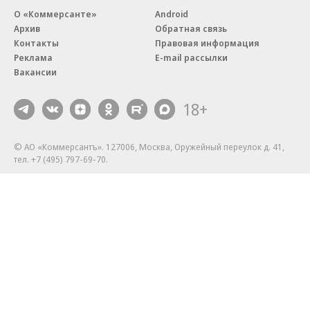
О «Коммерсанте»
Android
Архив
Обратная связь
Контакты
Правовая информация
Реклама
E-mail рассылки
Вакансии
18+
© АО «Коммерсантъ». 127006, Москва, Оружейный переулок д. 41,
тел. +7 (495) 797-69-70.
Сетевое издание «Коммерсантъ» (доменное имя сайта:
kommersant.ru) зарегистрировано Федеральной службой
по надзору в сфере связи, информационных технологий и массовых
коммуникаций (Роскомнадзор), регистрационный номер и дата
принятия решения о регистрации: серия
Эл № ФС77-76922
от 11 октября 2019 г.
Партнерские проекты/материалы, новости компаний, материалы
с пометкой «Промо» и «Официальное сообщение» опубликованы
на коммерческой основе.
На kommersant.ru применяются рекомендательные технологии.