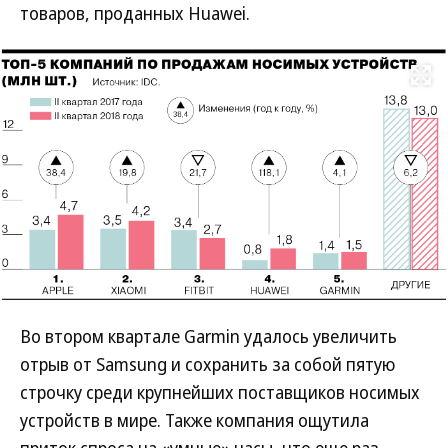
товаров, проданных Huawei.
Развернуть на
Во втором квартале Garmin удалось увеличить
отрыв от Samsung и сохранить за собой пятую
строчку среди крупнейших поставщиков носимых
устройств в мире. Также компания ощутила
приток спроса на «умные» часы, что еще раз