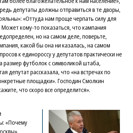
там более благожелательное к нам население»,
редь депутаты должны отправиться в те дворы,
ояльны»: «Оттуда нам проще черпать силу для
. Может кому-то показаться, что кампания
едопределен, но на самом деле, поверьте,
пания, какой бы она ни казалась, на самом
росов к единороссу у депутатов практически не
на размер футболок с символикой штаба,
ая депутат рассказала, что «на встречах по
онкретные площадки». Господин Смолкин
ажите, что скоро все определится».
и
ы: «Почему
осквы».