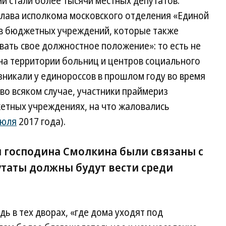
ми стали более тысячи местных депутатов.
глава исполкома московского отделения «Единой
ав бюджетных учреждений, которые также
вать свое должностное положение»: то есть не
на территории больниц и центров социального
зникали у единороссов в прошлом году во время
во всяком случае, участники праймериз
жетных учреждениях, на что жаловались
июля
2017 года).
 господина Смолкина были связаны с
утаты должны будут вести среди
ь в тех дворах, «где дома уходят под