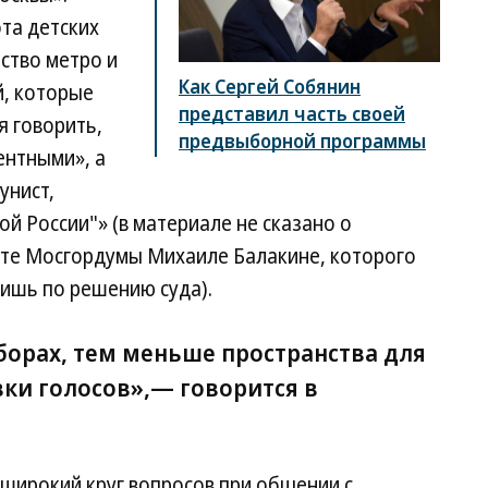
ота детских
ство метро и
Как Сергей Собянин
й, которые
представил часть своей
я говорить,
предвыборной программы
ентными», а
унист,
й России"» (в материале не сказано о
те Мосгордумы Михаиле Балакине, которого
ишь по решению суда).
борах, тем меньше пространства для
ки голосов»,— говорится в
широкий круг вопросов при общении с