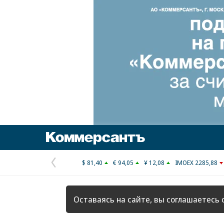
Коммерсантъ
$ 81,40
€ 94,05
¥ 12,08
IMOEX 2285,88
Предыдущая
страница
Оставаясь на сайте, вы соглашаетесь 