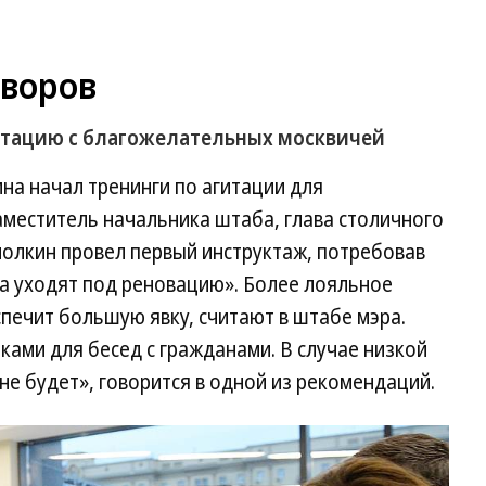
дворов
итацию с благожелательных москвичей
а начал тренинги по агитации для
аместитель начальника штаба, глава столичного
молкин провел первый инструктаж, потребовав
ма уходят под реновацию». Более лояльное
спечит большую явку, считают в штабе мэра.
ами для бесед с гражданами. В случае низкой
не будет», говорится в одной из рекомендаций.