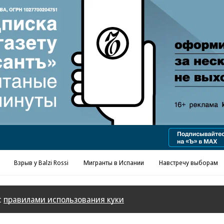
Реклама в «Ъ» www.kommersant.ru/ad
Взрыв у Balzi Rossi
Мигранты в Испании
Навстречу выборам
с
правилами использования куки