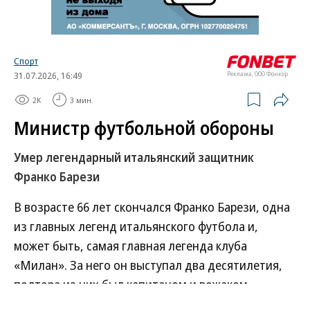
Спорт
31.07.2026, 16:49
Реклама, ООО Фонкор
2K
3 мин.
Министр футбольной обороны
Умер легендарный итальянский защитник
Франко Барези
В возрасте 66 лет скончался Франко Барези, одна
из главных легенд итальянского футбола и,
может быть, самая главная легенда клуба
«Милан». За него он выступал два десятилетия,
полтора из них был капитаном и вожаком
команды. В 1980-е и 1990-е именно Барези был