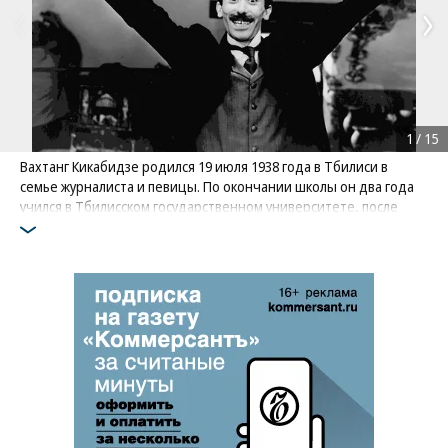
1
/
15
Вахтанг Кикабидзе родился 19 июля 1938 года в Тбилиси в
семье журналиста и певицы. По окончании школы он два года
учился в Тбилисском государственном университете, после
поступил в Тбилисский государственный университет
иностранных языков, но его тоже не закончил
Фото: РИА Новости