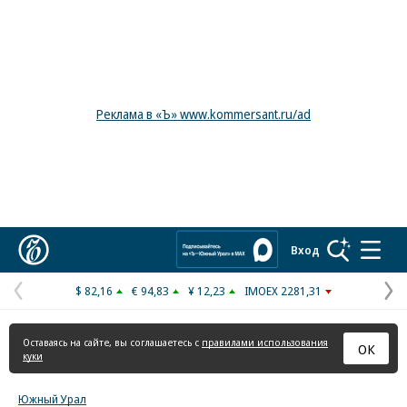
Реклама в «Ъ» www.kommersant.ru/ad
Коммерсантъ
Вход
$ 82,16
€ 94,83
¥ 12,23
IMOEX 2281,31
Предыдущая
С
страница
с
Оставаясь на сайте, вы соглашаетесь с
правилами использования
ОК
куки
Южный Урал