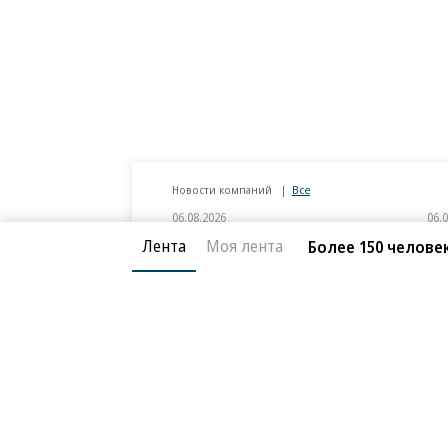
Лента
Моя лента
Более 150 челове
Новости компаний
Все
06.08.2026
06.
ГК «Галс-Девелопмент»
«Д
В бизнес-центре «Адмирал» в Южном
Тре
порту залит первый куб бетона
нед
слу