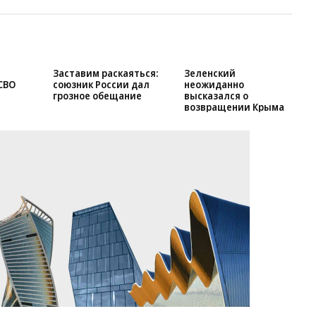
Заставим раскаяться:
Зеленский
СВО
союзник России дал
неожиданно
грозное обещание
высказался о
возвращении Крыма