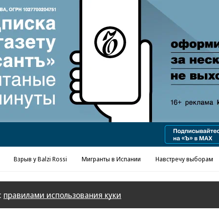
Реклама в «Ъ» www.kommersant.ru/ad
Взрыв у Balzi Rossi
Мигранты в Испании
Навстречу выборам
с
правилами использования куки