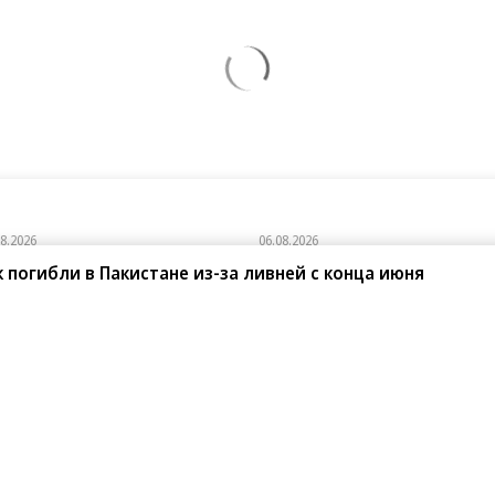
к погибли в Пакистане из-за ливней с конца июня
08.2026
06.08.2026
онстрой»
АО «Газпромбанк»
нд на лояльность: покупатели
«АгроНэкст» разместил облигаций
вижимости бизнес-класса в 9 из 10
на 700 млн юаней
чаев остаются в сегменте