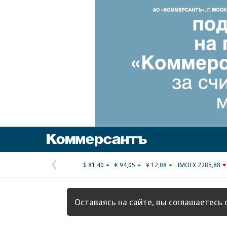
Коммерсантъ
$ 81,40
€ 94,05
¥ 12,08
IMOEX 2285,88
Предыдущая
страница
Оставаясь на сайте, вы соглашаетесь 