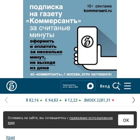
Реклама в «Ъ» www.kommersant.ru/ad
Коммерсантъ
Вход
$ 82,16
€ 94,83
¥ 12,23
IMOEX 2281,31
Предыдущая
С
страница
с
Оставаясь на сайте, вы соглашаетесь с
правилами использования
ОК
куки
Урал