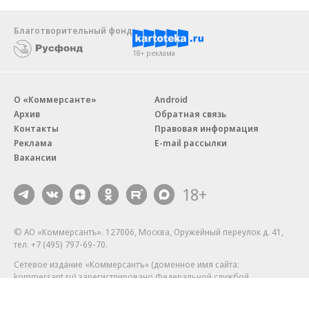
Благотворительный фонд
18+ реклама
О «Коммерсанте»
Android
Архив
Обратная связь
Контакты
Правовая информация
Реклама
E-mail рассылки
Вакансии
18+
© АО «Коммерсантъ». 127006, Москва, Оружейный переулок д. 41,
тел. +7 (495) 797-69-70.
Сетевое издание «Коммерсантъ» (доменное имя сайта:
kommersant.ru) зарегистрировано Федеральной службой
по надзору в сфере связи, информационных технологий и массовых
коммуникаций (Роскомнадзор), регистрационный номер и дата