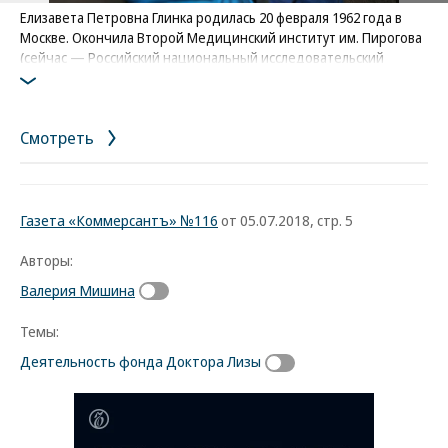
Елизавета Петровна Глинка родилась 20 февраля 1962 года в
Москве. Окончила Второй Медицинский институт им. Пирогова
(сейчас — Российский национальный исследовательский
медицинский университет им. Н. И. Пирогова) по
специальности «детский реаниматолог-анестезиолог»,
позднее училась в Дартмутской медицинской школе (США) по
Смотреть
направлению «паллиативная медицина». В США, по данным
СМИ, учредила фонда VALE Hospice International
Фото: Илья Питалев / РИА Новости
Газета «Коммерсантъ» №116
от 05.07.2018, стр. 5
Авторы:
Валерия Мишина
Темы:
Деятельность фонда Доктора Лизы