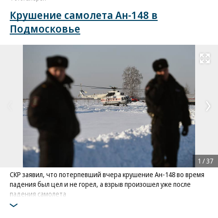
Крушение самолета Ан-148 в
Подмосковье
Развернуть на
1
/
37
СКР заявил, что потерпевший вчера крушение Ан-148 во время
падения был цел и не горел, а взрыв произошел уже после
падения самолета
Фото: Коммерсантъ / Кристина Кормилицына
/
купить фото