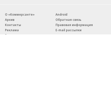
О «Коммерсанте»
Android
Архив
Обратная связь
Контакты
Правовая информация
Реклама
E-mail рассылки
Вакансии
18+
© АО «Коммерсантъ». 127006, Москва, Оружейный переулок д. 41,
тел. +7 (495) 797-69-70.
Сетевое издание «Коммерсантъ» (доменное имя сайта:
kommersant.ru) зарегистрировано Федеральной службой
по надзору в сфере связи, информационных технологий и массовых
коммуникаций (Роскомнадзор), регистрационный номер и дата
принятия решения о регистрации: серия
Эл № ФС77-76922
от 11 октября 2019 г.
Партнерские проекты/материалы, новости компаний, материалы
с пометкой «Промо» и «Официальное сообщение» опубликованы