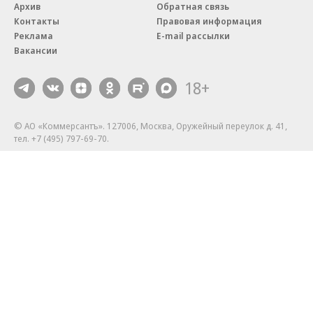
Архив
Обратная связь
Контакты
Правовая информация
Реклама
E-mail рассылки
Вакансии
18+
© АО «Коммерсантъ». 127006, Москва, Оружейный переулок д. 41,
тел. +7 (495) 797-69-70.
Сетевое издание «Коммерсантъ» (доменное имя сайта:
kommersant.ru) зарегистрировано Федеральной службой
по надзору в сфере связи, информационных технологий и массовых
коммуникаций (Роскомнадзор), регистрационный номер и дата
принятия решения о регистрации: серия
Эл № ФС77-76922
от 11 октября 2019 г.
Партнерские проекты/материалы, новости компаний, материалы
с пометкой «Промо» и «Официальное сообщение» опубликованы
на коммерческой основе.
На kommersant.ru применяются рекомендательные технологии.
Подробнее