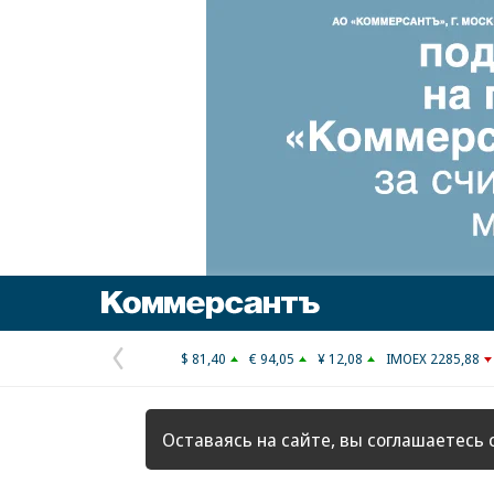
Коммерсантъ
$ 81,40
€ 94,05
¥ 12,08
IMOEX 2285,88
Предыдущая
страница
Оставаясь на сайте, вы соглашаетесь 