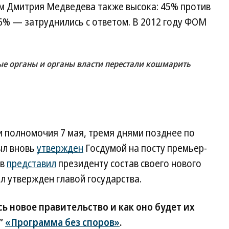
м Дмитрия Медведева также высока: 45% против
6% — затруднились с ответом. В 2012 году ФОМ
ые органы и органы власти перестали кошмарить
 полномочия 7 мая, тремя днями позднее по
ыл вновь
утвержден
Госдумой на посту премьер-
ев
представил
президенту состав своего нового
л утвержден главой государства.
 новое правительство и как оно будет их
Ъ”
«Программа без споров»
.