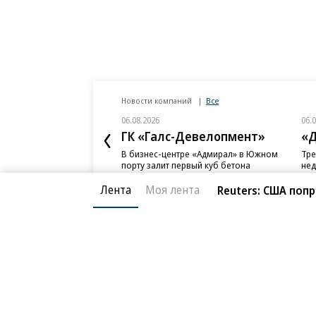
Новости компаний
Все
06.08.2026
06.
ГК «Галс-Девелопмент»
«Д
В бизнес-центре «Адмирал» в Южном
Тре
порту залит первый куб бетона
нед
слу
Лента
Моя лента
Reuters: США по
Благотворительный фонд
О «Коммер
Архив
Контакты