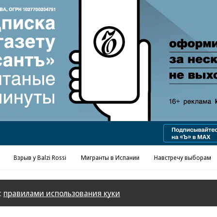
Реклама в «Ъ» www.kommersant.ru/ad
Взрыв у Balzi Rossi
Мигранты в Испании
Навстречу выборам
с
правилами использования куки