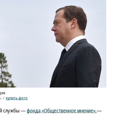
дев
ъ
/
купить фото
ой службы —
фонда «Общественное мнение»
,—