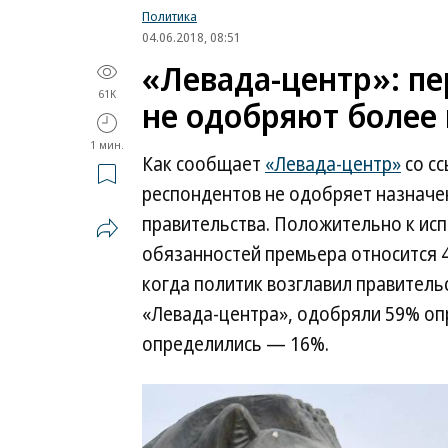
Политика
04.06.2018, 08:51
«Левада-центр»: п
61K
не одобряют более
1 мин.
Как сообщает
«Левада-центр»
со сс
респондентов не одобряет назнач
правительства. Положительно к и
обязанностей премьера относится 4
когда политик возглавил правительс
«Левада-центра», одобряли 59% оп
определились — 16%.