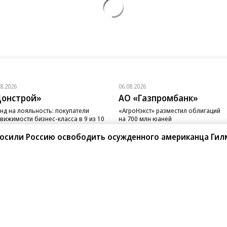
08.2026
06.08.2026
онстрой»
АО «Газпромбанк»
нд на лояльность: покупатели
«АгроНэкст» разместил облигаций
вижимости бизнес-класса в 9 из 10
на 700 млн юаней
чаев остаются в сегменте
просили Россию освободить осужденного американца Гил
санте»
Реклама
Обратная связь
Вакансии
Правовая информация
Android
E-mail рассылки