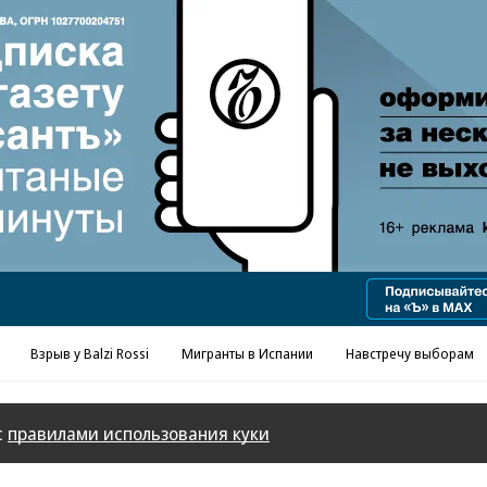
Реклама в «Ъ» www.kommersant.ru/ad
Взрыв у Balzi Rossi
Мигранты в Испании
Навстречу выборам
с
правилами использования куки