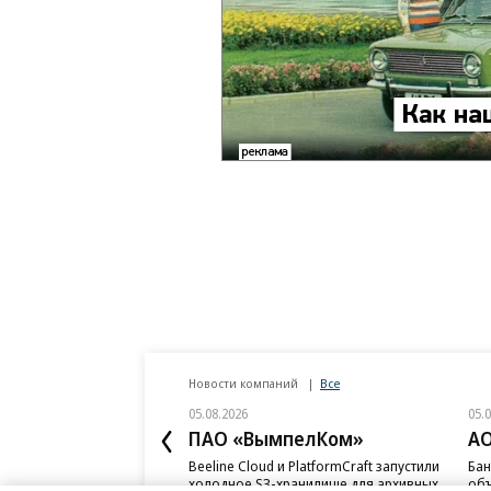
Новости компаний
Все
05.08.2026
05.
ПАО «ВымпелКом»
АО
Beeline Cloud и PlatformCraft запустили
Бан
холодное S3-хранилище для архивных
объ