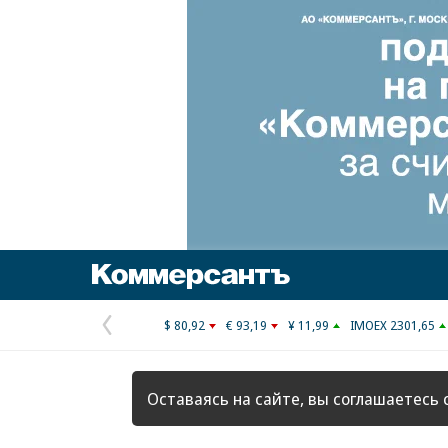
Коммерсантъ
$ 80,92
€ 93,19
¥ 11,99
IMOEX 2301,65
Предыдущая
страница
Оставаясь на сайте, вы соглашаетесь 