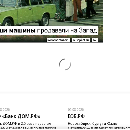
08.2026
05.08.2026
 «Банк ДОМ.РФ»
ВЭБ.РФ
к ДОМ.РФ в 2,5 раза нарастил
Новосибирск, Сургут и Южно-
емы кредитования подрядчиков
Сахалинск — в лидерах по активнос