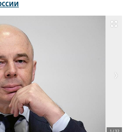
оссии
Развернуть на весь экран
1
/
32