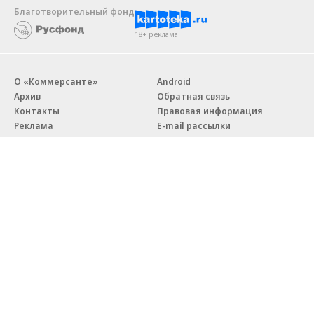
Благотворительный фонд
18+ реклама
О «Коммерсанте»
Android
Архив
Обратная связь
Контакты
Правовая информация
Реклама
E-mail рассылки
Вакансии
18+
© АО «Коммерсантъ». 127006, Москва, Оружейный переулок д. 41,
тел. +7 (495) 797-69-70.
Сетевое издание «Коммерсантъ» (доменное имя сайта:
kommersant.ru) зарегистрировано Федеральной службой
по надзору в сфере связи, информационных технологий и массовых
коммуникаций (Роскомнадзор), регистрационный номер и дата
принятия решения о регистрации: серия
Эл № ФС77-76922
от 11 октября 2019 г.