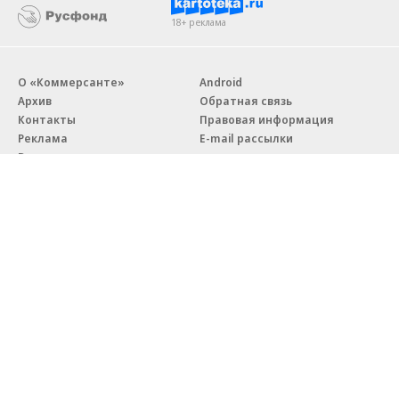
18+ реклама
О «Коммерсанте»
Android
Архив
Обратная связь
Контакты
Правовая информация
Реклама
E-mail рассылки
Вакансии
18+
© АО «Коммерсантъ». 127006, Москва, Оружейный переулок д. 41,
тел. +7 (495) 797-69-70.
Сетевое издание «Коммерсантъ» (доменное имя сайта:
kommersant.ru) зарегистрировано Федеральной службой
по надзору в сфере связи, информационных технологий и массовых
коммуникаций (Роскомнадзор), регистрационный номер и дата
принятия решения о регистрации: серия
Эл № ФС77-76922
от 11 октября 2019 г.