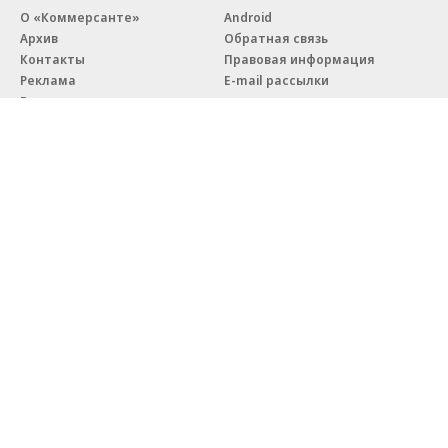
О «Коммерсанте»
Android
Архив
Обратная связь
Контакты
Правовая информация
Реклама
E-mail рассылки
Вакансии
18+
© АО «Коммерсантъ». 127006, Москва, Оружейный переулок д. 41,
тел. +7 (495) 797-69-70.
Сетевое издание «Коммерсантъ» (доменное имя сайта:
kommersant.ru) зарегистрировано Федеральной службой
по надзору в сфере связи, информационных технологий и массовых
коммуникаций (Роскомнадзор), регистрационный номер и дата
принятия решения о регистрации: серия
Эл № ФС77-76922
от 11 октября 2019 г.
Партнерские проекты/материалы, новости компаний, материалы
с пометкой «Промо» и «Официальное сообщение» опубликованы
на коммерческой основе.
На kommersant.ru применяются рекомендательные технологии.