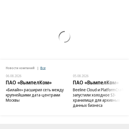
Новости компаний
Все
06.08.2026
05.08.2026
ПАО «ВымпелКом»
ПАО «ВымпелКом»
«Билайн» расширил сеть между
Beeline Cloud и PlatformCraft
крупнейшими дата-центрами
запустили холодное S3-
Москвы
хранилище для архивных
данных бизнеса