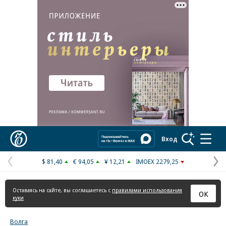
Реклама в «Ъ» www.kommersant.ru/ad
Коммерсантъ
Вход
$ 81,40
€ 94,05
¥ 12,21
IMOEX 2279,25
Предыдущая
С
страница
с
Оставаясь на сайте, вы соглашаетесь с
правилами использования
ОК
куки
Волга