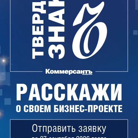
 и
 еще в 2010 году, но фактически строительство
 завершения каркаса. Пострадавшими себя
есших в кассу кооператива более 300 млн руб. В
ствие, была вложена только треть.
или тогда, когда пайщики кооператива
о Руслана Закирова. По их мнению,
одную сделку, в результате которой они
лн руб. арендной платы за землю, на которой
глава кооператива, по мнению пайщиков,
азчика строительства — Спортивно-
ов по зрению «Луч» (руководителем фонда