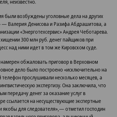
ля, неизвестно.
мя были возбуждены уголовные дела на других
 — Валерия Денисова и Разифа Абдрашитова, а
анизации «Энерготехсервис» Андрея Чеботарева.
хищении 300 млн руб. денег пайщиков при
есс над ними идет в том же Кировском суде.
и намерен обжаловать приговор в Верховном
оловное дело было построено «исключительно на
 телефон прослушивали несколько месяцев, а
лингвистическую экспертизу. Она заключила, что
ым передачу денег за оказание услуг в
оре ссылается на несуществующие экспертные
ги якобы для следователя»,— отметил господин
оправдательного приговора, а вынесенный