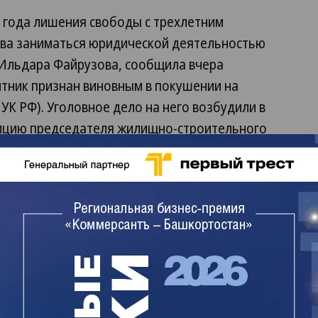
 года лишения свободы с трехлетним
ава заниматься юридической деятельностью
Ильдара Файрузова, сообщила вчера
итник признан виновным в покушении на
9 УК РФ). Уголовное дело на него возбудили в
ицию председателя жилищно-строительного
а Закирова.
тал в органах
ру в
заместителя
а. На момент
редставлял
Кого еще судят по делу
слык-строй»,
«Дуслык-строя»
даться сдачи