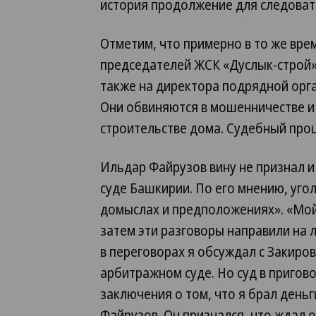
история продолжение для следовате
Отметим, что примерно в то же вре
председателей ЖСК «Дуслык-строй»
также на директора подрядной орг
Они обвиняются в мошенничестве и 
строительстве дома. Судебный проц
Ильдар Файрузов вину не признал 
суде Башкирии. По его мнению, уг
домыслах и предположениях». «Мой
затем эти разговоры направили на 
в переговорах я обсуждал с Закиров
арбитражном суде. Но суд в пригов
заключения о том, что я брал день
Файрузов. Он признался, что ждал 