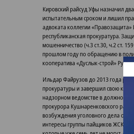
Кировский райсуд Уфы назначил два
испытательным сроком и лишил пр
адвоката коллегии «Правозащита» 
республиканская прокуратура. Защ
мошенничество (ч.3 ст.30, ч.2 ст. 15
прошлом году по обращению в пол
кооператива «Дуслык-строй» Руслан
Ильдар Файрузов до 2013 года рабо
прокуратуры и завершил свою карье
надзорном ведомстве в должности 
прокурора Кушнаренковского район
возбуждения уголовного дела он п
интересы группы пайщиков ЖСК «Ду
которые уже семь лет не могут дож