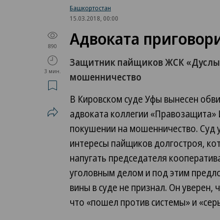
Башкортостан
15.03.2018, 00:00
Адвоката приговор
890
Защитник пайщиков ЖСК «Дуслык
3 мин.
мошенничество
В Кировском суде Уфы вынесен обв
адвоката коллегии «Правозащита» 
покушении на мошенничество. Суд у
интересы пайщиков долгостроя, кот
напугать председателя кооператив
уголовным делом и под этим предло
вины в суде не признал. Он уверен,
что «пошел против системы» и «сер