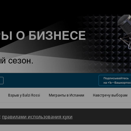
Реклама в «Ъ» www.kommersant.ru/ad
Взрыв у Balzi Rossi
Мигранты в Испании
Навстречу выборам
с
правилами использования куки