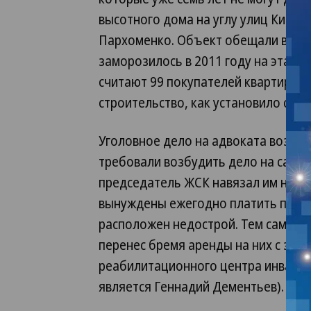
высотного дома на углу улиц Кирова
Пархоменко. Объект обещали ввести
заморозилось в 2011 году на этапе
считают 99 покупателей квартир, вн
строительство, как установило след
Уголовное дело на адвоката возбуд
требовали возбудить дело на самог
председатель ЖСК навязал им невыг
вынуждены ежегодно платить по 2 м
расположен недострой. Тем самым 
перенес бремя аренды на них с зак
реабилитационного центра инвалид
является Геннадий Дементьев).