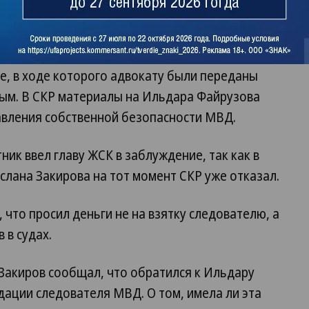
года обратился в полицию с заявлением о том,
о 200 тыс. руб. для следователя, обещая
ния. Силовики убедили главу ЖСК принять
е, в ходе которого адвокату были переданы
ным. В СКР материалы на Ильдара Файрузова
авления собственной безопасности МВД.
ик ввел главу ЖСК в заблуждение, так как в
слана Закирова на тот момент СКР уже отказал.
 что просил деньги не на взятку следователю, а
 в судах.
 Закиров сообщал, что обратился к Ильдару
ации следователя МВД. О том, имела ли эта