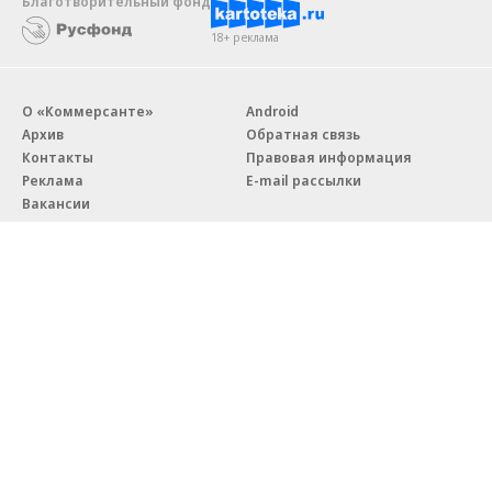
Благотворительный фонд
18+ реклама
О «Коммерсанте»
Android
Архив
Обратная связь
Контакты
Правовая информация
Реклама
E-mail рассылки
Вакансии
18+
© АО «Коммерсантъ». 127006, Москва, Оружейный переулок д. 41,
тел. +7 (495) 797-69-70.
Сетевое издание «Коммерсантъ» (доменное имя сайта:
kommersant.ru) зарегистрировано Федеральной службой
по надзору в сфере связи, информационных технологий и массовых
коммуникаций (Роскомнадзор), регистрационный номер и дата
принятия решения о регистрации: серия
Эл № ФС77-76922
от 11 октября 2019 г.