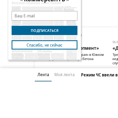
ПОДПИСАТЬСЯ
Новости компаний
Все
06.08.2026
06.
Спасибо, не сейчас
ГК «Галс-Девелопмент»
«Д
В бизнес-центре «Адмирал» в Южном
Тре
порту залит первый куб бетона
нед
слу
Лента
Моя лента
Режим ЧС ввели в
Благотворительный фонд
О «Коммер
Архив
Контакты
18+ реклама