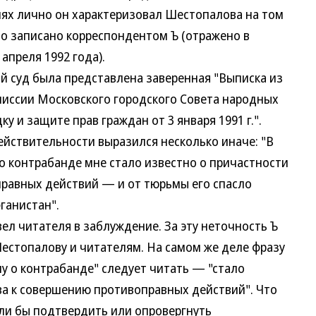
иях лично он характеризовал Шестопалова на том
рно записано корреспондентом Ъ (отражено в
апреля 1992 года).
суд была представлена заверенная "Выписка из
иссии Московского городского Совета народных
у и защите прав граждан от 3 января 1991 г.".
ействительности выразился несколько иначе: "В
 о контрабанде мне стало известно о причастности
равных действий — и от тюрьмы его спасло
фганистан".
л читателя в заблуждение. За эту неточность Ъ
Шестопалову и читателям. На самом же деле фразу
лу о контрабанде" следует читать — "стало
а к совершению противоправных действий". Что
гли бы подтвердить или опровергнуть