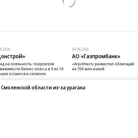
08.2026
06.08.2026
онстрой»
АО «Газпромбанк»
нд на лояльность: покупатели
«АгроНэкст» разместил облигаций
вижимости бизнес-класса в 9 из 10
на 700 млн юаней
чаев остаются в сегменте
 Смоленской области из-за урагана
санте»
Реклама
Обратная связь
Вакансии
Правовая информация
Android
E-mail рассылки