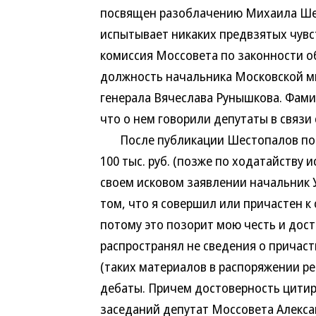
посвящен разоблачению Михаила Шес
испытывает никаких предвзятых чувст
комиссия Моссовета по законности о
должность начальника Московской 
генерала Вячеслава Рунышкова. Фами
что о нем говорили депутаты в связи
После публикации Шестопалов подал
100 тыс. руб. (позже по ходатайству и
своем исковом заявлении начальник У
том, что я совершил или причастен к
потому это позорит мою честь и дост
распространял не сведения о причас
(таких материалов в распоряжении ре
дебаты. Причем достоверность цити
заседаний депутат Моссовета Алекса