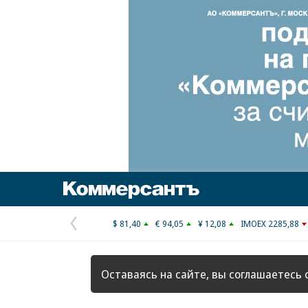
Коммерсантъ
$ 81,40
€ 94,05
¥ 12,08
IMOEX 2285,88
Предыдущая
страница
Оставаясь на сайте, вы соглашаетесь 