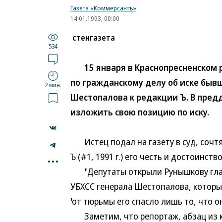
Газета «Коммерсантъ»
14.01.1993, 00:00
стенгазета
534
15 января в Краснопресненском р
по гражданскому делу об иске быв
2 мин.
Шестопалова к редакции Ъ. В пред
изложить свою позицию по иску.
Истец подал на газету в суд, сочтя
...
Ъ (#1, 1991 г.) его честь и достоинс
"Депутаты открыли Рунышкову глаз
УБХСС генерала Шестопалова, который
'от тюрьмы его спасло лишь то, что о
Заметим, что репортаж, абзац из к