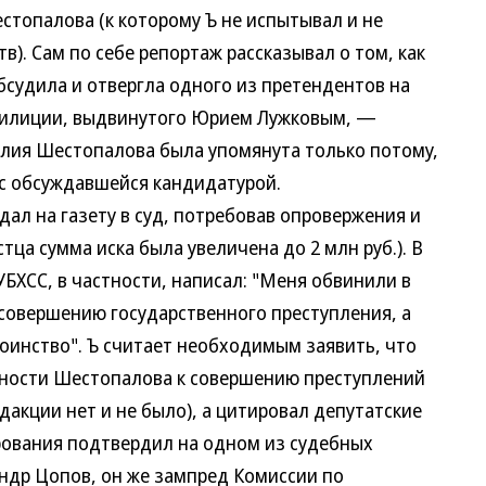
топалова (к которому Ъ не испытывал и не
в). Сам по себе репортаж рассказывал о том, как
бсудила и отвергла одного из претендентов на
милиции, выдвинутого Юрием Лужковым, —
лия Шестопалова была упомянута только потому,
 с обсуждавшейся кандидатурой.
 на газету в суд, потребовав опровержения и
стца сумма иска была увеличена до 2 млн руб.). В
БХСС, в частности, написал: "Меня обвинили в
 совершению государственного преступления, а
оинство". Ъ считает необходимым заявить, что
тности Шестопалова к совершению преступлений
дакции нет и не было), а цитировал депутатские
рования подтвердил на одном из судебных
ндр Цопов, он же зампред Комиссии по