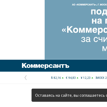
Коммерсантъ
$ 82,16
€ 94,83
¥ 12,23
IMOEX 2
Предыдущая
страница
Оставаясь на сайте, вы соглашаетесь 