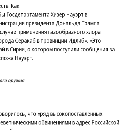
ств. Как
бы Госдепартамента Хизер Науэрт в
инистрация президента Дональда Трампа
случае применения газообразного хлора
города Серакаб в провинции Идлиб». «Это
ай в Сирии, о котором поступили сообщения за
спожа Науэрт.
ого оружия
оворилось, что «ряд высокопоставленных
леветническими обвинениями в адрес Российской