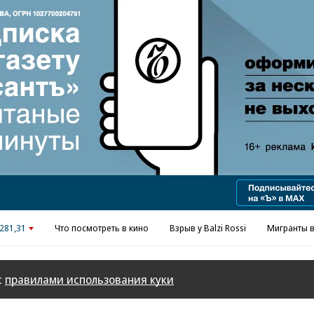
Реклама в «Ъ» www.kommersant.ru/ad
281,31
Что посмотреть в кино
Взрыв у Balzi Rossi
Мигранты в
с
правилами использования куки