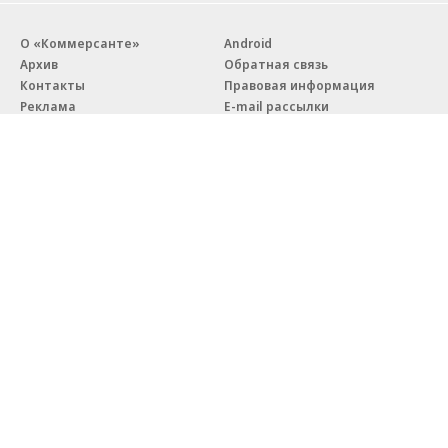
О «Коммерсанте»
Android
Архив
Обратная связь
Контакты
Правовая информация
Реклама
E-mail рассылки
Вакансии
18+
© АО «Коммерсантъ». 127006, Москва, Оружейный переулок д. 41,
тел. +7 (495) 797-69-70.
Сетевое издание «Коммерсантъ» (доменное имя сайта:
kommersant.ru) зарегистрировано Федеральной службой
по надзору в сфере связи, информационных технологий и массовых
коммуникаций (Роскомнадзор), регистрационный номер и дата
принятия решения о регистрации: серия
Эл № ФС77-76922
от 11 октября 2019 г.
Партнерские проекты/материалы, новости компаний, материалы
с пометкой «Промо» и «Официальное сообщение» опубликованы
на коммерческой основе.