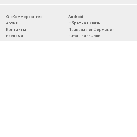
О «Коммерсанте»
Android
Архив
Обратная связь
Контакты
Правовая информация
Реклама
E-mail рассылки
Вакансии
18+
© АО «Коммерсантъ». 127006, Москва, Оружейный переулок д. 41,
тел. +7 (495) 797-69-70.
Сетевое издание «Коммерсантъ» (доменное имя сайта:
kommersant.ru) зарегистрировано Федеральной службой
по надзору в сфере связи, информационных технологий и массовых
коммуникаций (Роскомнадзор), регистрационный номер и дата
принятия решения о регистрации: серия
Эл № ФС77-76922
от 11 октября 2019 г.
Партнерские проекты/материалы, новости компаний, материалы
с пометкой «Промо» и «Официальное сообщение» опубликованы