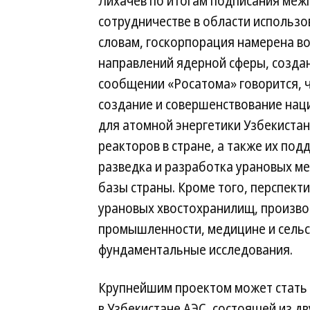
Лихачев по итогам подписания меж
сотрудничестве в области использо
словам, госкорпорация намерена в
направлений ядерной сферы, создан
сообщении «Росатома» говорится, 
создание и совершенствование нац
для атомной энергетики Узбекистан
реакторов в стране, а также их по
разведка и разработка урановых м
базы страны. Кроме того, перспект
урановых хвостохранилищ, произво
промышленности, медицине и сельс
фундаментальные исследования.
Крупнейшим проектом может стать 
в Узбекистане АЭС, состоящей из дв