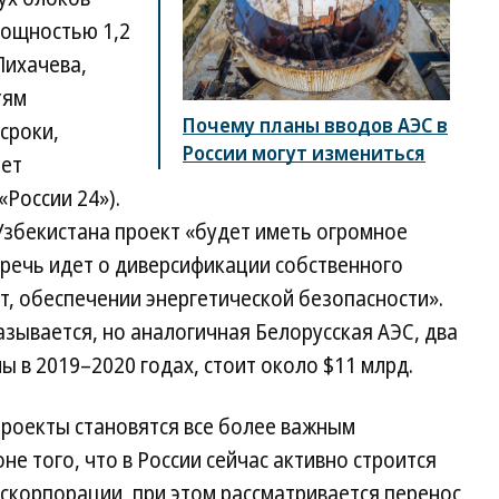
мощностью 1,2
Лихачева,
тям
Почему планы вводов АЭС в
 сроки,
России могут измениться
ает
России 24»).
 Узбекистана проект «будет иметь огромное
 речь идет о диверсификации собственного
ит, обеспечении энергетической безопасности».
зывается, но аналогичная Белорусская АЭС, два
 в 2019–2020 годах, стоит около $11 млрд.
проекты становятся все более важным
е того, что в России сейчас активно строится
оскорпорации, при этом рассматривается перенос