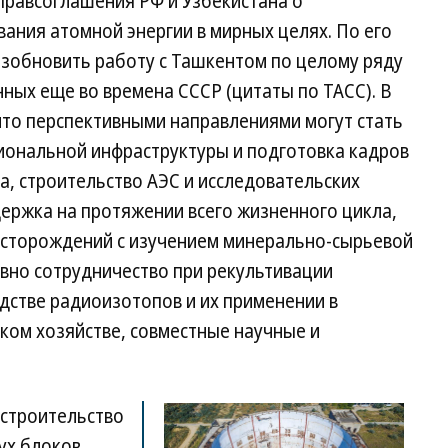
правсоглашения РФ и Узбекистана о
вания атомной энергии в мирных целях. По его
озобновить работу с Ташкентом по целому ряду
ных еще во времена СССР (цитаты по ТАСС). В
что перспективными направлениями могут стать
иональной инфраструктуры и подготовка кадров
а, строительство АЭС и исследовательских
ддержка на протяжении всего жизненного цикла,
есторождений с изучением минерально-сырьевой
ивно сотрудничество при рекультивации
дстве радиоизотопов и их применении в
ком хозяйстве, совместные научные и
строительство
ух блоков