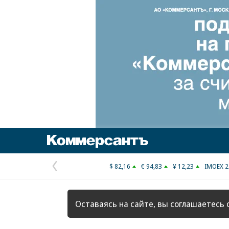
Коммерсантъ
$ 82,16
€ 94,83
¥ 12,23
IMOEX 2
Предыдущая
страница
Оставаясь на сайте, вы соглашаетесь 