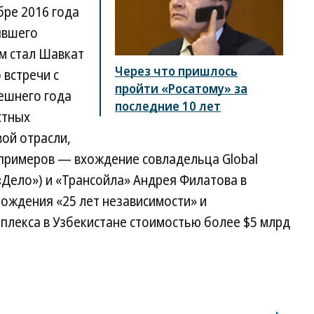
бре 2016 года
явшего
ом стал Шавкат
Через что пришлось
 встречи с
пройти «Росатому» за
ешнего года
последние 10 лет
стных
вой отрасли,
 примеров — вхождение совладельца Global
 «Дело») и «Трансойла» Андрея Филатова в
ождения «25 лет независимости» и
плекса в Узбекистане стоимостью более $5 млрд