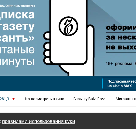
Реклама в «Ъ» www.kommersant.ru/ad
281,31
Что посмотреть в кино
Взрыв у Balzi Rossi
Мигранты в
с
правилами использования куки