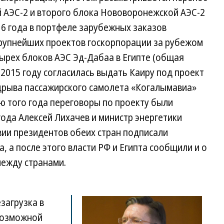
й АЭС-2 и второго блока Нововоронежской АЭС-2
016 года в портфеле зарубежных заказов
крупнейших проектов госкорпорации за рубежом
ырех блоков АЭС Эд-Дабаа в Египте (общая
 2015 году согласилась выдать Каиру под проект
одрыва пассажирского самолета «Когалымавиа»
ю того года переговоры по проекту были
ода Алексей Лихачев и министр энергетики
вии президентов обеих стран подписали
, а после этого власти РФ и Египта сообщили и о
ежду странами.
загрузка в
возможной