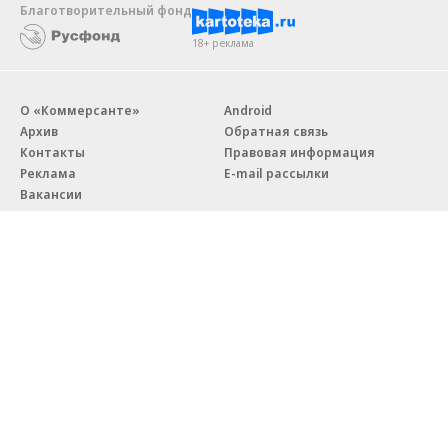
Благотворительный фонд
18+ реклама
О «Коммерсанте»
Android
Архив
Обратная связь
Контакты
Правовая информация
Реклама
E-mail рассылки
Вакансии
18+
© АО «Коммерсантъ». 127006, Москва, Оружейный переулок д. 41,
тел. +7 (495) 797-69-70.
Сетевое издание «Коммерсантъ» (доменное имя сайта:
kommersant.ru) зарегистрировано Федеральной службой
по надзору в сфере связи, информационных технологий и массовых
коммуникаций (Роскомнадзор), регистрационный номер и дата
принятия решения о регистрации: серия
Эл № ФС77-76922
от 11 октября 2019 г.