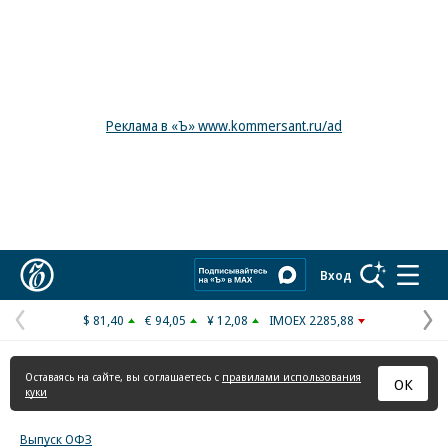
Реклама в «Ъ» www.kommersant.ru/ad
Коммерсантъ
Вход
$ 81,40
€ 94,05
¥ 12,08
IMOEX 2285,88
Предыдущая
С
страница
с
Оставаясь на сайте, вы соглашаетесь с
правилами использования
ОК
куки
Выпуск ОФЗ