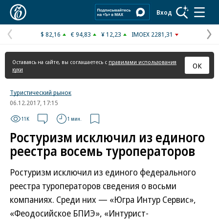
Коммерсантъ
Вход
$ 82,16
€ 94,83
¥ 12,23
IMOEX 2281,31
Предыдущая
С
страница
с
Оставаясь на сайте, вы соглашаетесь с
правилами использования
ОК
куки
Туристический рынок
06.12.2017, 17:15
11K
1 мин.
Ростуризм исключил из единого
реестра восемь туроператоров
Ростуризм исключил из единого федерального
реестра туроператоров сведения о восьми
компаниях. Среди них — «Югра Интур Сервис»,
«Феодосийское БПИЭ», «Интурист-