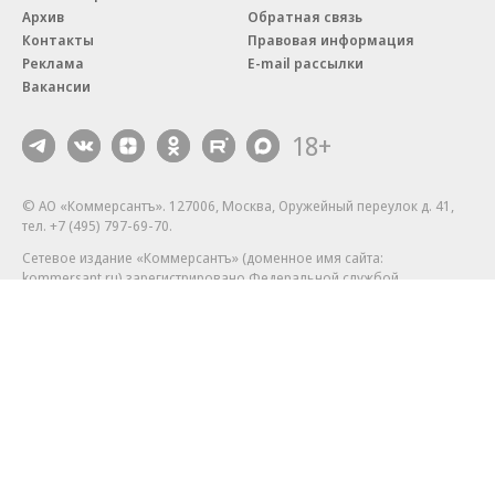
Архив
Обратная связь
Контакты
Правовая информация
Реклама
E-mail рассылки
Вакансии
18+
© АО «Коммерсантъ». 127006, Москва, Оружейный переулок д. 41,
тел. +7 (495) 797-69-70.
Сетевое издание «Коммерсантъ» (доменное имя сайта:
kommersant.ru) зарегистрировано Федеральной службой
по надзору в сфере связи, информационных технологий и массовых
коммуникаций (Роскомнадзор), регистрационный номер и дата
принятия решения о регистрации: серия
Эл № ФС77-76922
от 11 октября 2019 г.
Партнерские проекты/материалы, новости компаний, материалы
с пометкой «Промо» и «Официальное сообщение» опубликованы
на коммерческой основе.
На kommersant.ru применяются рекомендательные технологии.
Подробнее