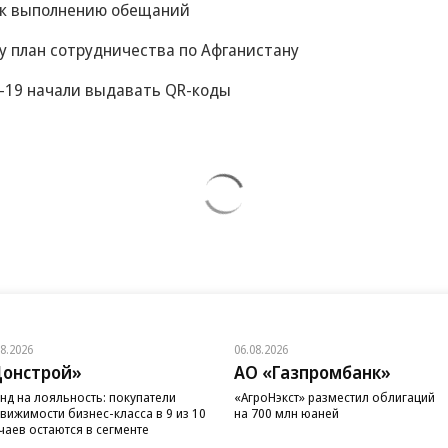
 к выполнению обещаний
у план сотрудничества по Афганистану
-19 начали выдавать QR-коды
08.2026
06.08.2026
онстрой»
АО «Газпромбанк»
нд на лояльность: покупатели
«АгроНэкст» разместил облигаций
вижимости бизнес-класса в 9 из 10
на 700 млн юаней
чаев остаются в сегменте