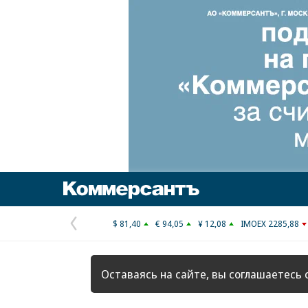
Коммерсантъ
$ 81,40
€ 94,05
¥ 12,08
IMOEX 2285,88
Предыдущая
страница
Оставаясь на сайте, вы соглашаетесь 