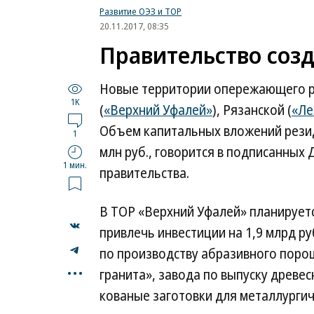
Развитие ОЭЗ и ТОР
20.11.2017, 08:35
Правительство созд
Новые территории опережающего ра
1K
(
«Верхний Уфалей»
), Рязанской (
«Ле
Объем капитальных вложений резид
1
млн руб., говорится в подписанны
1 мин.
правительства.
В ТОР «Верхний Уфалей» планируетс
привлечь инвестиции на 1,9 млрд р
по производству абразивного порош
...
гранита», завода по выпуску древе
кованые заготовки для металлургич