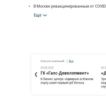
В Москве ревакцинированным от COVID
Еще
Новости компаний
Все
06.08.2026
06.
ГК «Галс-Девелопмент»
«Д
В бизнес-центре «Адмирал» в Южном
Тре
порту залит первый куб бетона
нед
слу