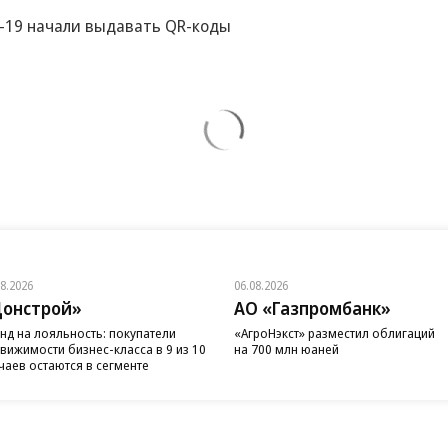
-19 начали выдавать QR-коды
08.2026
06.08.2026
онстрой»
АО «Газпромбанк»
нд на лояльность: покупатели
«АгроНэкст» разместил облигаций
вижимости бизнес-класса в 9 из 10
на 700 млн юаней
чаев остаются в сегменте