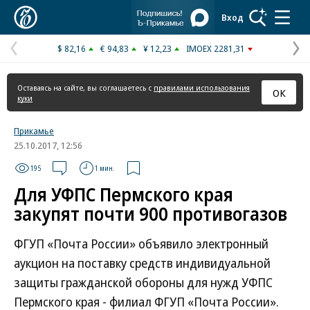
Коммерсантъ
Вход
$ 82,16
€ 94,83
¥ 12,23
IMOEX 2281,31
Предыдущая
С
страница
с
Оставаясь на сайте, вы соглашаетесь с
правилами использования
ОК
куки
Прикамье
25.10.2017, 12:56
195
1 мин.
Для УФПС Пермского края
закупят почти 900 противогазов
ФГУП «Почта России» объявило электронный
аукцион на поставку средств индивидуальной
защиты гражданской обороны для нужд УФПС
Пермского края - филиал ФГУП «Почта России».