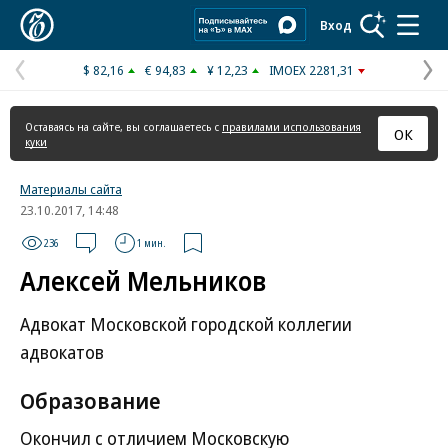
Коммерсантъ
Вход
$ 82,16
€ 94,83
¥ 12,23
IMOEX 2281,31
Предыдущая
С
страница
с
Оставаясь на сайте, вы соглашаетесь с
правилами использования
ОК
куки
Материалы сайта
23.10.2017, 14:48
236
1 мин.
Алексей Мельников
Адвокат Московской городской коллегии
адвокатов
Образование
Окончил с отличием Московскую