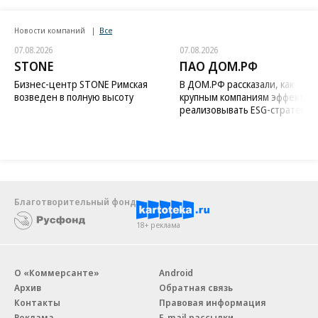
Новости компаний
Все
07.08.2026
07.08.2026
STONE
ПАО ДОМ.РФ
Бизнес-центр STONE Римская
В ДОМ.РФ рассказали, как
возведен в полную высоту
крупным компаниям эффектив
реализовывать ESG-стратегию
Благотворительный фонд
18+ реклама
О «Коммерсанте»
Android
Архив
Обратная связь
Контакты
Правовая информация
Реклама
E-mail рассылки