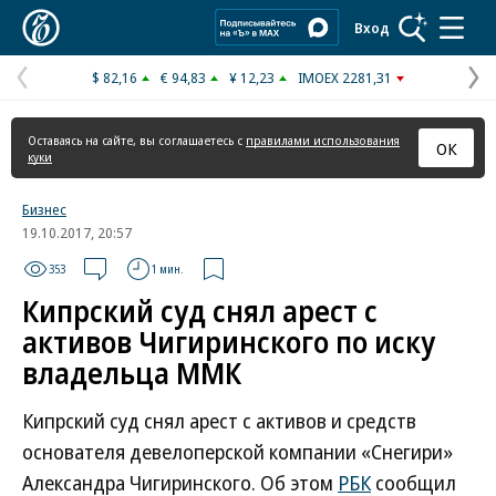
Коммерсантъ
Вход
$ 82,16
€ 94,83
¥ 12,23
IMOEX 2281,31
Предыдущая
С
страница
с
Оставаясь на сайте, вы соглашаетесь с
правилами использования
ОК
куки
Бизнес
19.10.2017, 20:57
353
1 мин.
Кипрский суд снял арест с
активов Чигиринского по иску
владельца ММК
Кипрский суд снял арест с активов и средств
основателя девелоперской компании «Снегири»
Александра Чигиринского. Об этом
РБК
сообщил