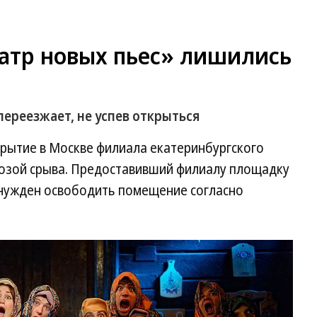
еатр новых пьес» лишились
ереезжает, не успев открыться
крытие в Москве филиала екатеринбургского
розой срыва. Предоставивший филиалу площадку
ынужден освободить помещение согласно