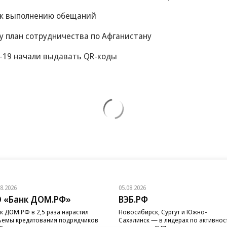
 к выполнению обещаний
у план сотрудничества по Афганистану
-19 начали выдавать QR-коды
08.2026
05.08.2026
 «Банк ДОМ.РФ»
ВЭБ.РФ
к ДОМ.РФ в 2,5 раза нарастил
Новосибирск, Сургут и Южно-
емы кредитования подрядчиков
Сахалинск — в лидерах по активнос