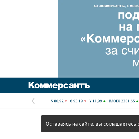
Коммерсантъ
$ 80,92
€ 93,19
¥ 11,99
IMOEX 2301,65
Предыдущая
страница
Оставаясь на сайте, вы соглашаетесь 