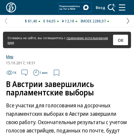
Коммерсантъ
Вход
$ 81,40
€ 94,05
¥ 12,18
IMOEX 2288,07
Предыдущая
С
страница
с
Оставаясь на сайте, вы соглашаетесь с
правилами использования
ОК
куки
Мир
15.10.2017, 18:51
1K
1 мин.
В Австрии завершились
парламентские выборы
Все участки для голосования на досрочных
парламентских выборах в Австрии завершили
свою работу. Окончательные результаты с учетом
голосов австрийцев, поданных по почте, будут