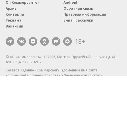
О «Коммерсанте»
Android
Архив
Обратная связь
Контакты
Правовая информация
Реклама
E-mail рассылки
Вакансии
18+
© АО «Коммерсантъ». 127006, Москва, Оружейный переулок д. 41,
тел. +7 (495) 797-69-70.
Сетевое издание «Коммерсантъ» (доменное имя сайта:
kommersant.ru) зарегистрировано Федеральной службой
по надзору в сфере связи, информационных технологий и массовых
коммуникаций (Роскомнадзор), регистрационный номер и дата
принятия решения о регистрации: серия
Эл № ФС77-76922
от 11 октября 2019 г.
Партнерские проекты/материалы, новости компаний, материалы
с пометкой «Промо» и «Официальное сообщение» опубликованы
на коммерческой основе.
На kommersant.ru применяются рекомендательные технологии.